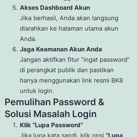
Akses Dashboard Akun
Jika berhasil, Anda akan langsung
diarahkan ke halaman utama akun
Anda.
Jaga Keamanan Akun Anda
Jangan aktifkan fitur “ingat password”
di perangkat publik dan pastikan
hanya menggunakan link resmi BK8
untuk login.
Pemulihan Password &
Solusi Masalah Login
Klik “Lupa Password”
Jika lupa kata sandi, klik opsi
“Lupa