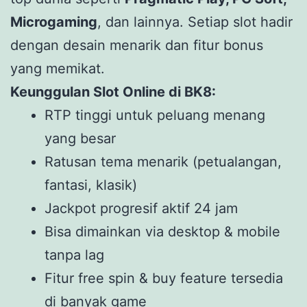
Microgaming
, dan lainnya. Setiap slot hadir
dengan desain menarik dan fitur bonus
yang memikat.
Keunggulan Slot Online di BK8:
RTP tinggi untuk peluang menang
yang besar
Ratusan tema menarik (petualangan,
fantasi, klasik)
Jackpot progresif aktif 24 jam
Bisa dimainkan via desktop & mobile
tanpa lag
Fitur free spin & buy feature tersedia
di banyak game