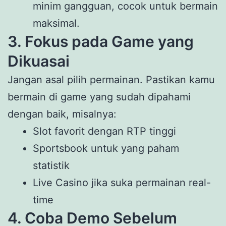
minim gangguan, cocok untuk bermain
maksimal.
3. Fokus pada Game yang
Dikuasai
Jangan asal pilih permainan. Pastikan kamu
bermain di game yang sudah dipahami
dengan baik, misalnya:
Slot favorit dengan RTP tinggi
Sportsbook untuk yang paham
statistik
Live Casino jika suka permainan real-
time
4. Coba Demo Sebelum