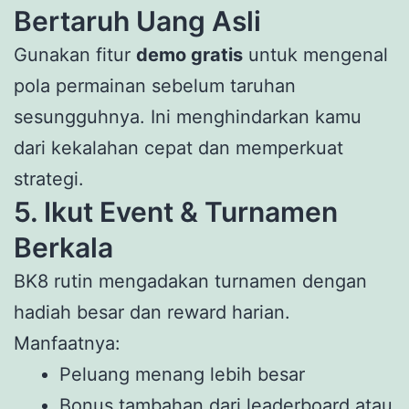
Bertaruh Uang Asli
Gunakan fitur
demo gratis
untuk mengenal
pola permainan sebelum taruhan
sesungguhnya. Ini menghindarkan kamu
dari kekalahan cepat dan memperkuat
strategi.
5. Ikut Event & Turnamen
Berkala
BK8 rutin mengadakan turnamen dengan
hadiah besar dan reward harian.
Manfaatnya:
Peluang menang lebih besar
Bonus tambahan dari leaderboard atau