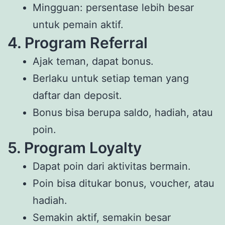
Mingguan: persentase lebih besar
untuk pemain aktif.
4. Program Referral
Ajak teman, dapat bonus.
Berlaku untuk setiap teman yang
daftar dan deposit.
Bonus bisa berupa saldo, hadiah, atau
poin.
5. Program Loyalty
Dapat poin dari aktivitas bermain.
Poin bisa ditukar bonus, voucher, atau
hadiah.
Semakin aktif, semakin besar