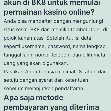
akun di BK8 untuk memulai
permainan kasino online?
Anda bisa mendaftar dengan mengunjungi
situs resmi BK8 dan memilih tombol “Join” di
pojok kanan atas. Setelah itu, isi data
seperti username, password, nama lengkap,
tanggal lahir, nomor telepon, dan pilih mata
uang yang akan digunakan.
Pastikan Anda berusia minimal 18 tahun dan
setuju dengan syarat dan ketentuan
sebelum melanjutkan pendaftaran.
Apa saja metode
pembayaran yang diterima