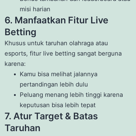
misi harian
6. Manfaatkan Fitur Live
Betting
Khusus untuk taruhan olahraga atau
esports, fitur live betting sangat berguna
karena:
Kamu bisa melihat jalannya
pertandingan lebih dulu
Peluang menang lebih tinggi karena
keputusan bisa lebih tepat
7. Atur Target & Batas
Taruhan