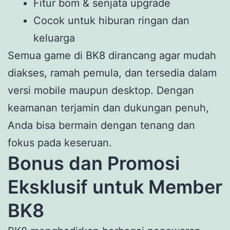
Fitur bom & senjata upgrade
Cocok untuk hiburan ringan dan
keluarga
Semua game di BK8 dirancang agar mudah
diakses, ramah pemula, dan tersedia dalam
versi mobile maupun desktop. Dengan
keamanan terjamin dan dukungan penuh,
Anda bisa bermain dengan tenang dan
fokus pada keseruan.
Bonus dan Promosi
Eksklusif untuk Member
BK8