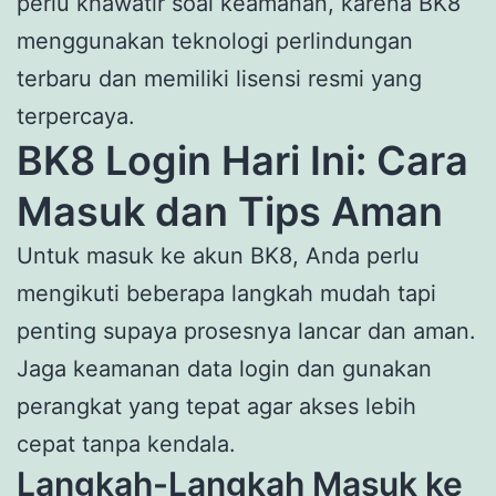
perlu khawatir soal keamanan, karena BK8
menggunakan teknologi perlindungan
terbaru dan memiliki lisensi resmi yang
terpercaya.
BK8 Login Hari Ini: Cara
Masuk dan Tips Aman
Untuk masuk ke akun BK8, Anda perlu
mengikuti beberapa langkah mudah tapi
penting supaya prosesnya lancar dan aman.
Jaga keamanan data login dan gunakan
perangkat yang tepat agar akses lebih
cepat tanpa kendala.
Langkah-Langkah Masuk ke