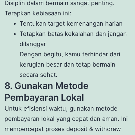
Disiplin dalam bermain sangat penting.
Terapkan kebiasaan ini:
Tentukan target kemenangan harian
Tetapkan batas kekalahan dan jangan
dilanggar
Dengan begitu, kamu terhindar dari
kerugian besar dan tetap bermain
secara sehat.
8. Gunakan Metode
Pembayaran Lokal
Untuk efisiensi waktu, gunakan metode
pembayaran lokal yang cepat dan aman. Ini
mempercepat proses deposit & withdraw