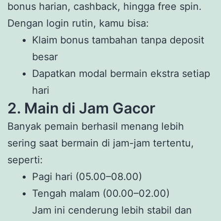
bonus harian, cashback, hingga free spin.
Dengan login rutin, kamu bisa:
Klaim bonus tambahan tanpa deposit
besar
Dapatkan modal bermain ekstra setiap
hari
2. Main di Jam Gacor
Banyak pemain berhasil menang lebih
sering saat bermain di jam-jam tertentu,
seperti:
Pagi hari (05.00–08.00)
Tengah malam (00.00–02.00)
Jam ini cenderung lebih stabil dan