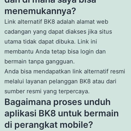
menemukannya?
Link alternatif BK8 adalah alamat web
cadangan yang dapat diakses jika situs
utama tidak dapat dibuka. Link ini
membantu Anda tetap bisa login dan
bermain tanpa gangguan.
Anda bisa mendapatkan link alternatif resmi
melalui layanan pelanggan BK8 atau dari
sumber resmi yang terpercaya.
Bagaimana proses unduh
aplikasi BK8 untuk bermain
di perangkat mobile?