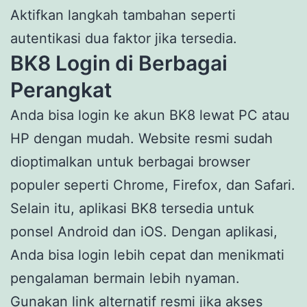
Aktifkan langkah tambahan seperti
autentikasi dua faktor jika tersedia.
BK8 Login di Berbagai
Perangkat
Anda bisa login ke akun BK8 lewat PC atau
HP dengan mudah. Website resmi sudah
dioptimalkan untuk berbagai browser
populer seperti Chrome, Firefox, dan Safari.
Selain itu, aplikasi BK8 tersedia untuk
ponsel Android dan iOS. Dengan aplikasi,
Anda bisa login lebih cepat dan menikmati
pengalaman bermain lebih nyaman.
Gunakan link alternatif resmi jika akses