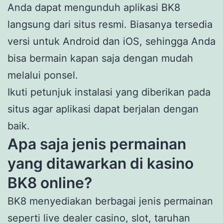
Anda dapat mengunduh aplikasi BK8
langsung dari situs resmi. Biasanya tersedia
versi untuk Android dan iOS, sehingga Anda
bisa bermain kapan saja dengan mudah
melalui ponsel.
Ikuti petunjuk instalasi yang diberikan pada
situs agar aplikasi dapat berjalan dengan
baik.
Apa saja jenis permainan
yang ditawarkan di kasino
BK8 online?
BK8 menyediakan berbagai jenis permainan
seperti live dealer casino, slot, taruhan