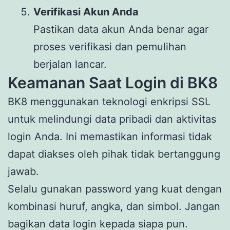
Verifikasi Akun Anda
Pastikan data akun Anda benar agar
proses verifikasi dan pemulihan
berjalan lancar.
Keamanan Saat Login di BK8
BK8 menggunakan teknologi enkripsi SSL
untuk melindungi data pribadi dan aktivitas
login Anda. Ini memastikan informasi tidak
dapat diakses oleh pihak tidak bertanggung
jawab.
Selalu gunakan password yang kuat dengan
kombinasi huruf, angka, dan simbol. Jangan
bagikan data login kepada siapa pun.