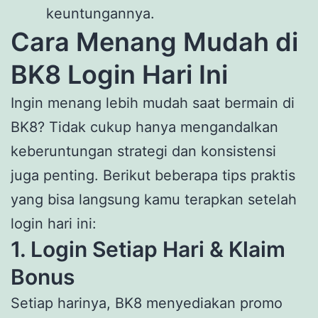
keuntungannya.
Cara Menang Mudah di
BK8 Login Hari Ini
Ingin menang lebih mudah saat bermain di
BK8? Tidak cukup hanya mengandalkan
keberuntungan strategi dan konsistensi
juga penting. Berikut beberapa tips praktis
yang bisa langsung kamu terapkan setelah
login hari ini:
1. Login Setiap Hari & Klaim
Bonus
Setiap harinya, BK8 menyediakan promo