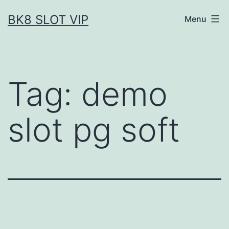
Lewati
BK8 SLOT VIP
Menu
ke
konten
Tag:
demo
slot pg soft